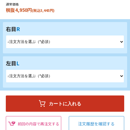
通常価格
税抜4,950円
(税込5,445円)
右目
R
左目
L
注文履歴を確認する
前回の内容で再注文する