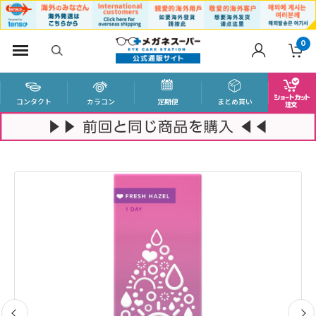
0
コンタクト
カラコン
定期便
まとめ買い