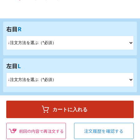
右目
R
左目
L
注文履歴を確認する
前回の内容で再注文する