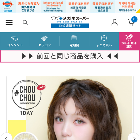
0
コンタクト
カラコン
定期便
まとめ買い