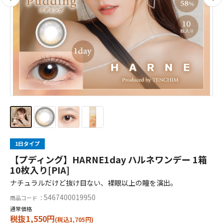
1日タイプ
【プディング】HARNE1day ハルネワンデー 1箱
10枚入り[PIA]
ナチュラルだけど抜け目ない、裸眼以上の瞳を演出。
5467400019950
商品コード ：
通常価格
税抜1,550円
(税込1,705円)