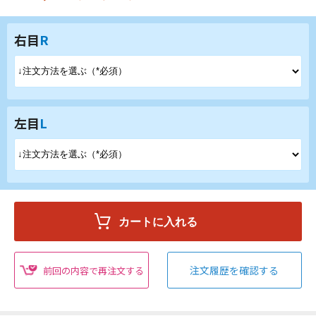
右目
R
左目
L
注文履歴を確認する
前回の内容で再注文する