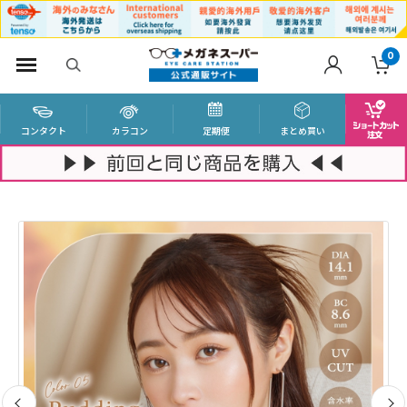
0
コンタクト
カラコン
定期便
まとめ買い