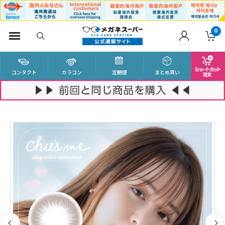
0
コンタクト
カラコン
定期便
まとめ買い