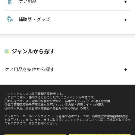
ケア用品
補聴器・グッズ
ジャンルから探す
ケア用品を条件から探す
コンタクトレンズは高度管理医療機器です。
より安全に購入・使用するためには以下3つのポイントが重要です。
①眼科専門医による定期的な検診や受診と、装用サイクルを守った適正な使用
②高度管理医療機器等販売業を許可されている店舗・通販サイトでの購入
③国内正規品（高度管理医療機器承認番号がある商品）の購入
ビジョナリーホールディングス グループ各店や通販サイトでは、高度管理医療機器等販売業
を許可されています。また、当社の取り扱いコンタクトレンズはすべて国内正規品を取り扱っ
ておりますので、ぜひご利用ください。