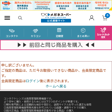
0
コンタクト
カラコン
定期便
まとめ買い
申し訳ございません。
ご指定の商品は、ただ今お取扱いできない商品か、会員限定商品で
す。
会員限定商品は
ログイン
後に表示されます。
ホームへ戻る
コンタクトレンズは高度管理医療機器です。
より安全に購入・使用するためには以下3つのポイントが重要です。
①眼科専門医による定期的な検診や受診と、装用サイクルを守った適正な使用
②高度管理医療機器等販売業を許可されている店舗・通販サイトでの購入
③国内正規品（高度管理医療機器承認番号がある商品）の購入