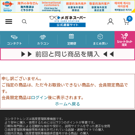
0
コンタクト
カラコン
定期便
まとめ買い
申し訳ございません。
ご指定の商品は、ただ今お取扱いできない商品か、会員限定商品で
す。
会員限定商品は
ログイン
後に表示されます。
ホームへ戻る
コンタクトレンズは高度管理医療機器です。
より安全に購入・使用するためには以下3つのポイントが重要です。
①眼科専門医による定期的な検診や受診と、装用サイクルを守った適正な使用
②高度管理医療機器等販売業を許可されている店舗・通販サイトでの購入
③国内正規品（高度管理医療機器承認番号がある商品）の購入