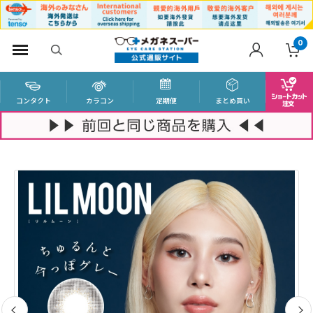
0
コンタクト
カラコン
定期便
まとめ買い