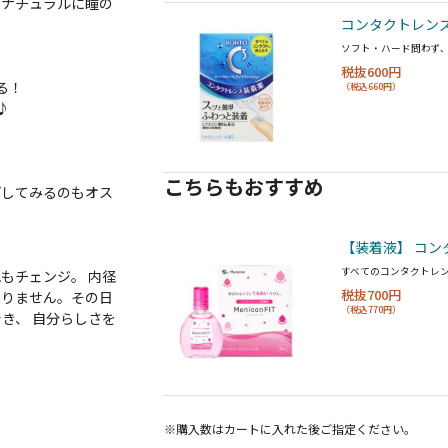
もナチュラルに瞳の
コンタクトレンズ
ソフト・ハード問わず
税抜600円
る！
（税込660円）
♪
！
こちらもおすすめ
プしてみるのもオス
【装着液】 コン
すべてのコンタクトレ
もチェンジ。 内径
税抜700円
ありません。その日
（税込770円）
き、 自分らしさを
※購入数は
カート
に入れた後ご指定ください。