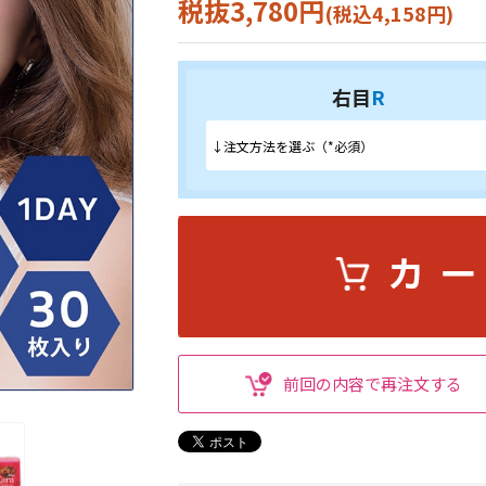
税抜3,780円
(税込4,158円)
右目
R
前回の内容で再注文する