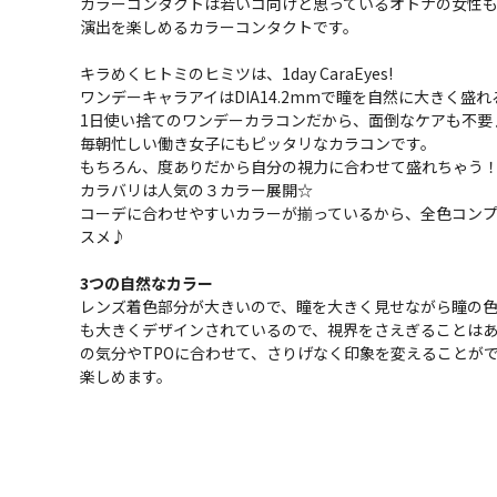
カラーコンタクトは若いコ向けと思っているオトナの女性
演出を楽しめるカラーコンタクトです。
キラめくヒトミのヒミツは、1day CaraEyes!
ワンデーキャラアイはDIA14.2mmで瞳を自然に大きく盛れ
1日使い捨てのワンデーカラコンだから、面倒なケアも不要
毎朝忙しい働き女子にもピッタリなカラコンです。
もちろん、度ありだから自分の視力に合わせて盛れちゃう
カラバリは人気の３カラー展開☆
コーデに合わせやすいカラーが揃っているから、全色コン
スメ♪
3つの自然なカラー
レンズ着色部分が大きいので、瞳を大きく見せながら瞳の色
も大きくデザインされているので、視界をさえぎることは
の気分やTPOに合わせて、さりげなく印象を変えることがで
楽しめます。