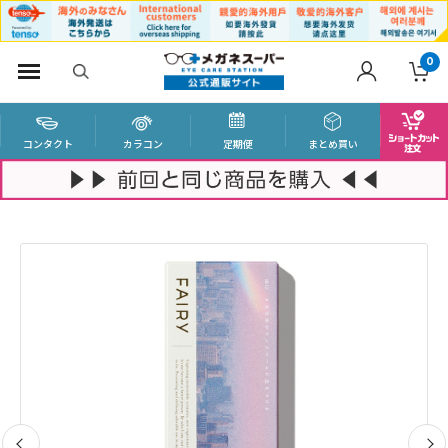
0
コンタクト
カラコン
定期便
まとめ買い