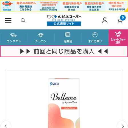
0
コンタクト
カラコン
定期便
まとめ買い