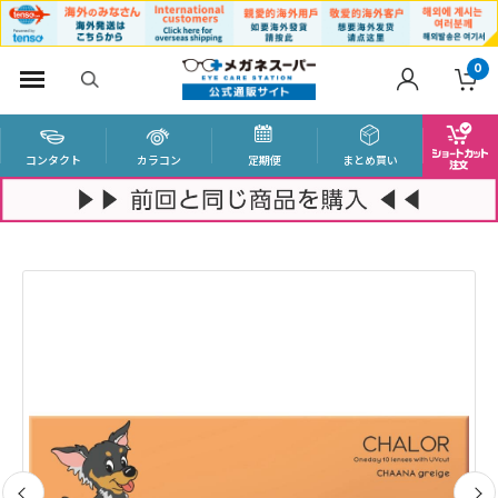
0
コンタクト
カラコン
定期便
まとめ買い