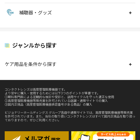
補聴器・グッズ
ジャンルから探す
ケア用品を条件から探す
コンタクトレンズは高度管理医療機器です。
より安全に購入・使用するためには以下3つのポイントが重要です。
①眼科専門医による定期的な検診や受診と、装用サイクルを守った適正な使用
②高度管理医療機器等販売業を許可されている店舗・通販サイトでの購入
③国内正規品（高度管理医療機器承認番号がある商品）の購入
ビジョナリーホールディングス グループ各店や通販サイトでは、高度管理医療機器等販売業
を許可されています。また、当社の取り扱いコンタクトレンズはすべて国内正規品を取り扱っ
ておりますので、ぜひご利用ください。