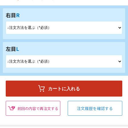
右目
R
左目
L
注文履歴を確認する
前回の内容で再注文する