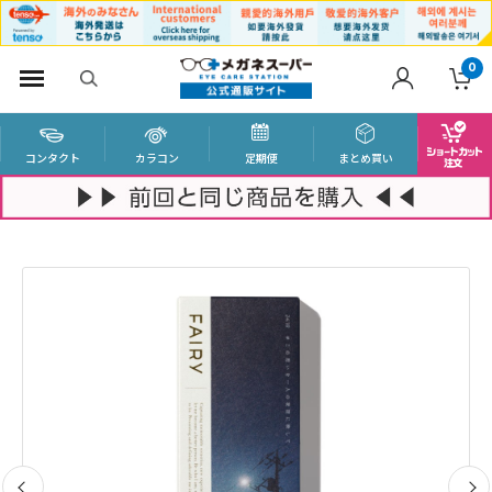
0
コンタクト
カラコン
定期便
まとめ買い