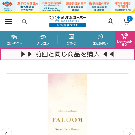
0
コンタクト
カラコン
定期便
まとめ買い