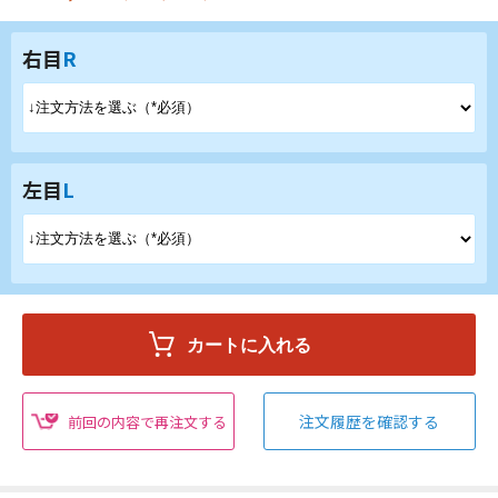
右目
R
左目
L
注文履歴を確認する
前回の内容で再注文する