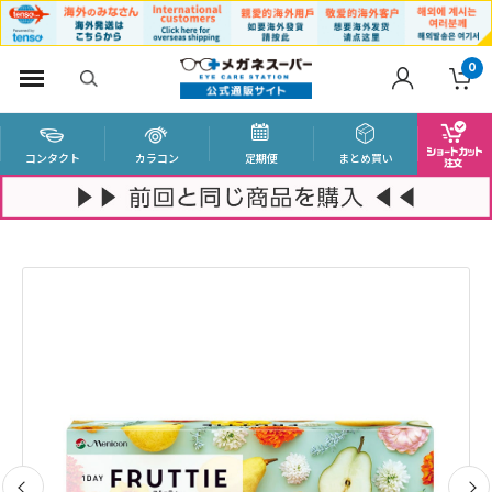
0
コンタクト
カラコン
定期便
まとめ買い