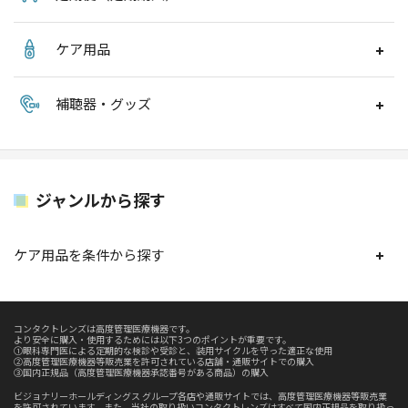
ケア用品
補聴器・グッズ
ジャンルから探す
ケア用品を条件から探す
コンタクトレンズは高度管理医療機器です。
より安全に購入・使用するためには以下3つのポイントが重要です。
①眼科専門医による定期的な検診や受診と、装用サイクルを守った適正な使用
②高度管理医療機器等販売業を許可されている店舗・通販サイトでの購入
③国内正規品（高度管理医療機器承認番号がある商品）の購入
ビジョナリーホールディングス グループ各店や通販サイトでは、高度管理医療機器等販売業
を許可されています。また、当社の取り扱いコンタクトレンズはすべて国内正規品を取り扱っ