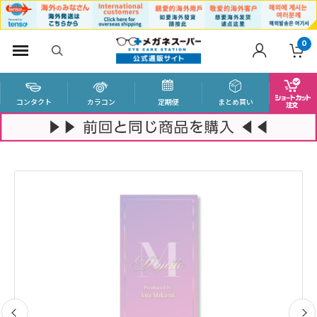
0
コンタクト
カラコン
定期便
まとめ買い