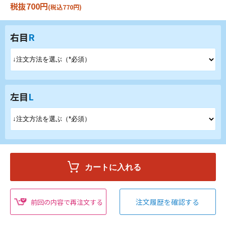
税抜700円
(税込770円)
右目
R
左目
L
注文履歴を確認する
前回の内容で再注文する