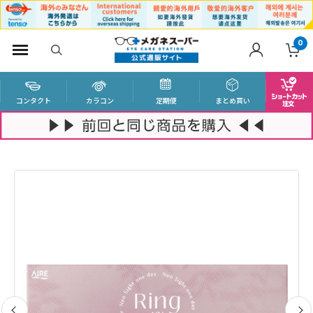
0
コンタクト
カラコン
定期便
まとめ買い