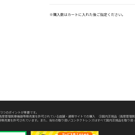
※購入数は
カート
に入れた後ご指定ください。
3つのポイントが重要です。
高度管理医療機器等販売業を許可されている店舗・通販サイトでの購入 ③国内正規品（高度管理医
等販売業を許可されています。また、当社の取り扱いコンタクトレンズはすべて国内正規品を取り扱