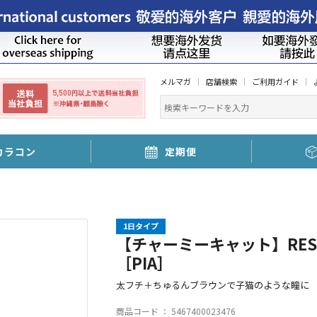
メルマガ
店舗検索
ご利用ガイド
カラコン
定期便
1日タイプ
【チャーミーキャット】RESAY
［PIA］
太フチ＋ちゅるんブラウンで子猫のような瞳に
商品コード ：
5467400023476