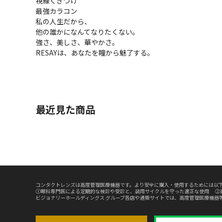
視線くぎづけ
最強カラコン
私の人生だから、
他の誰かになんてなりたくない。
強さ、美しさ、華やかさ。
RESAYは、あなたを瞳から魅了する。
最近見た商品
コンタクトレンズは高度管理医療機器です。より安全に購入・使用するためには以下
①眼科専門医による定期的な検診や受診と、装用サイクルを守った適正な使用 ②
ビジョナリーホールディングス グループ各店や通販サイトでは、高度管理医療機器