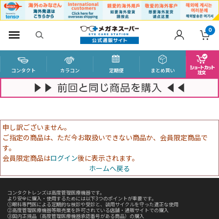
0
コンタクト
カラコン
定期便
まとめ買い
申し訳ございません。
ご指定の商品は、ただ今お取扱いできない商品か、会員限定商品で
す。
会員限定商品は
ログイン
後に表示されます。
ホームへ戻る
コンタクトレンズは高度管理医療機器です。
より安全に購入・使用するためには以下3つのポイントが重要です。
①眼科専門医による定期的な検診や受診と、装用サイクルを守った適正な使用
②高度管理医療機器等販売業を許可されている店舗・通販サイトでの購入
③国内正規品（高度管理医療機器承認番号がある商品）の購入