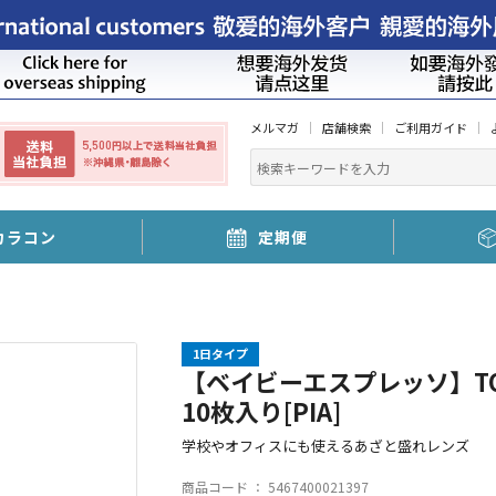
メルマガ
店舗検索
ご利用ガイド
カラコン
定期便
1日タイプ
【ベイビーエスプレッソ】TOPA
10枚入り[PIA]
学校やオフィスにも使えるあざと盛れレンズ
商品コード ：
5467400021397