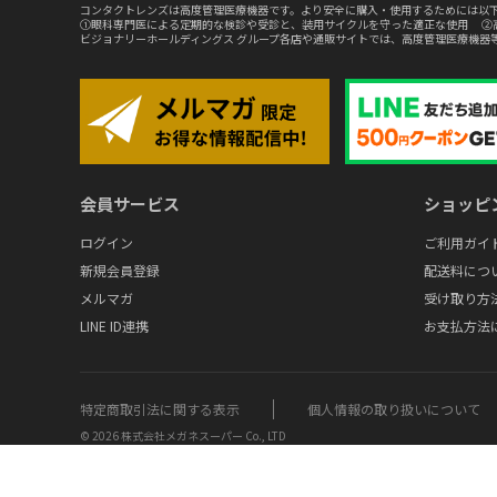
コンタクトレンズは高度管理医療機器です。より安全に購入・使用するためには以下
①眼科専門医による定期的な検診や受診と、装用サイクルを守った適正な使用 ②
ビジョナリーホールディングス グループ各店や通販サイトでは、高度管理医療機器
会員サービス
ショッピ
ログイン
ご利用ガイ
新規会員登録
配送料につ
メルマガ
受け取り方
LINE ID連携
お支払方法
特定商取引法に関する表示
個人情報の取り扱いについて
© 2026 株式会社メガネスーパー Co., LTD