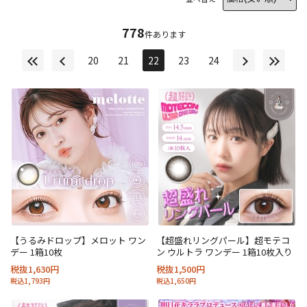
778
件あります
20
21
22
23
24
【うるみドロップ】メロット ワン
【超盛れリングパール】超モテコ
デー 1箱10枚
ン ウルトラ ワンデー 1箱10枚入り
税抜1,630円
税抜1,500円
税込1,793円
税込1,650円