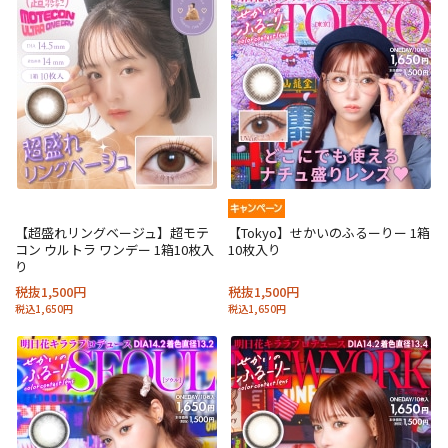
【超盛れリングベージュ】超モテ
【Tokyo】せかいのふるーりー 1箱
コン ウルトラ ワンデー 1箱10枚入
10枚入り
り
税抜1,500円
税抜1,500円
税込1,650円
税込1,650円