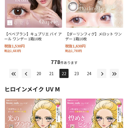
【ベベブラン】キュプリエ バイ ア
【ダーリンフィグ】メロット ワン
ール ワンデー 1箱10枚
デー 1箱10枚
税抜1,530円
税抜1,630円
税込1,683円
税込1,793円
778
件あります
20
21
22
23
24
ヒロインメイク UV M