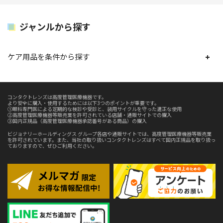
ジャンルから探す
ケア用品を条件から探す
コンタクトレンズは高度管理医療機器です。
より安全に購入・使用するためには以下3つのポイントが重要です。
①眼科専門医による定期的な検診や受診と、装用サイクルを守った適正な使用
②高度管理医療機器等販売業を許可されている店舗・通販サイトでの購入
③国内正規品（高度管理医療機器承認番号がある商品）の購入
ビジョナリーホールディングス グループ各店や通販サイトでは、高度管理医療機器等販売業
を許可されています。また、当社の取り扱いコンタクトレンズはすべて国内正規品を取り扱っ
ておりますので、ぜひご利用ください。