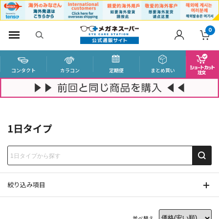
0
コンタクト
カラコン
定期便
まとめ買い
1日タイプ
絞り込み項目
並べ替え