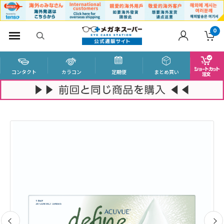
0
コンタクト
カラコン
定期便
まとめ買い