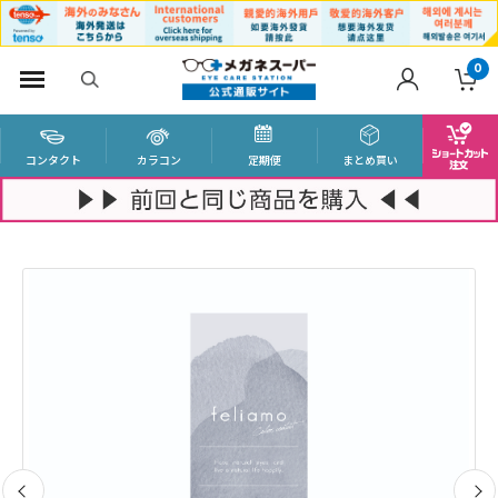
0
コンタクト
カラコン
定期便
まとめ買い