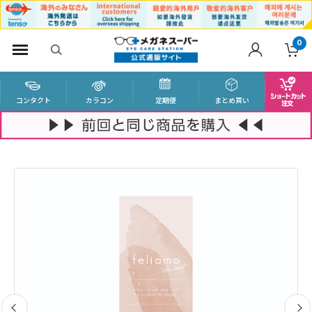
0
コンタクト
カラコン
定期便
まとめ買い