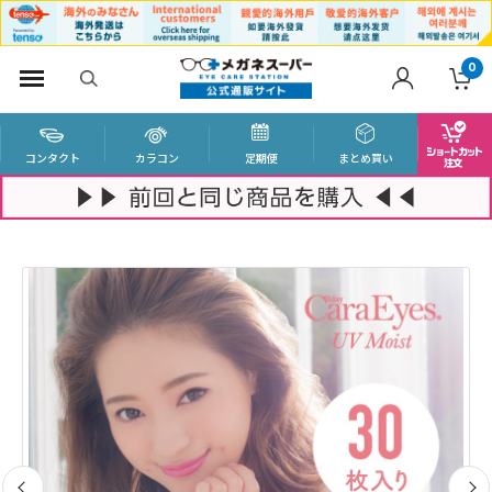
0
コンタクト
カラコン
定期便
まとめ買い