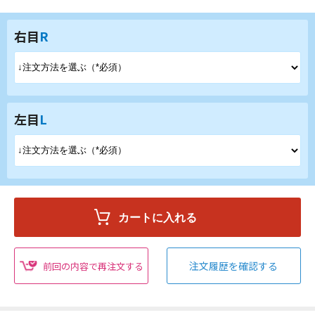
右目
R
左目
L
注文履歴を確認する
前回の内容で再注文する