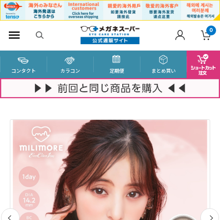
0
コンタクト
カラコン
定期便
まとめ買い