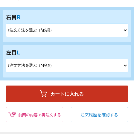
右目
R
左目
L
注文履歴を確認する
前回の内容で再注文する