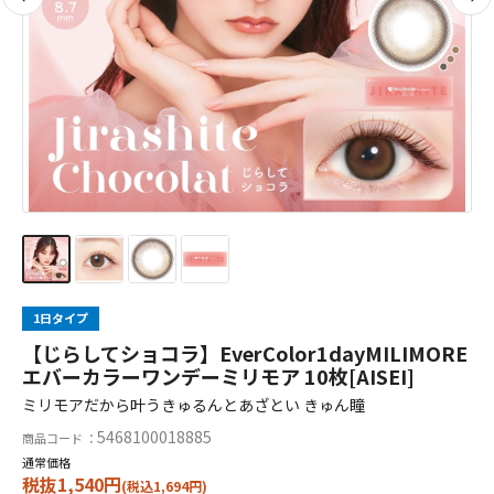
1日タイプ
【じらしてショコラ】EverColor1dayMILIMORE
エバーカラーワンデーミリモア 10枚[AISEI]
ミリモアだから叶うきゅるんとあざとい きゅん瞳
5468100018885
商品コード ：
通常価格
税抜1,540円
(税込1,694円)