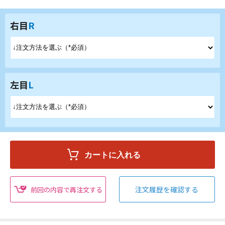
右目
R
左目
L
注文履歴を確認する
前回の内容で再注文する