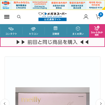
0
コンタクト
カラコン
定期便
まとめ買い