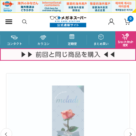
0
コンタクト
カラコン
定期便
まとめ買い