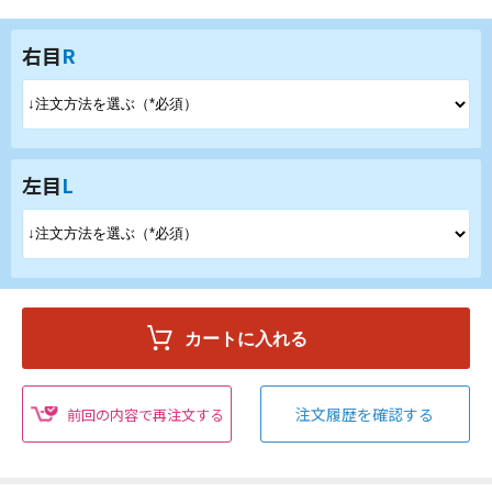
右目
R
左目
L
注文履歴を確認する
前回の内容で再注文する