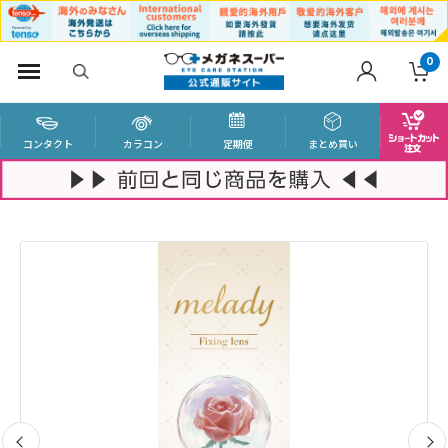
0
コンタクト
カラコン
定期便
まとめ買い