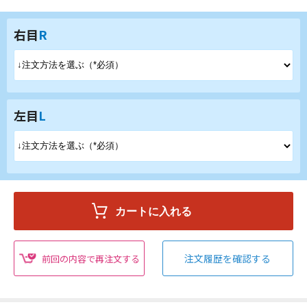
右目
R
左目
L
注文履歴を確認する
前回の内容で再注文する