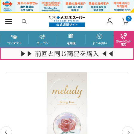
0
コンタクト
カラコン
定期便
まとめ買い