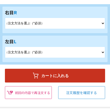
右目
R
左目
L
注文履歴を確認する
前回の内容で再注文する