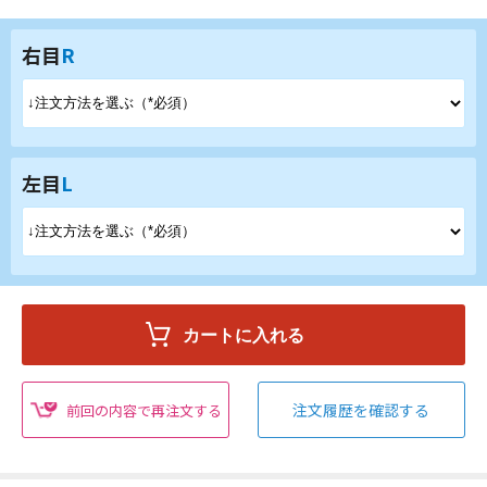
右目
R
左目
L
注文履歴を確認する
前回の内容で再注文する