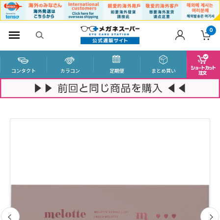
0
コンタクト
カラコン
定期便
まとめ買い