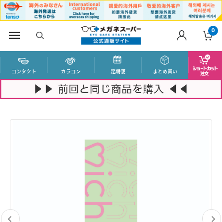
0
コンタクト
カラコン
定期便
まとめ買い