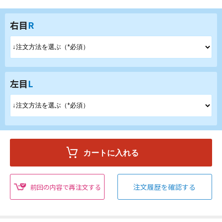
右目
R
左目
L
注文履歴を確認する
前回の内容で再注文する