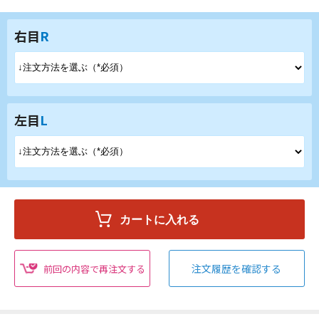
右目
R
左目
L
注文履歴を確認する
前回の内容で再注文する