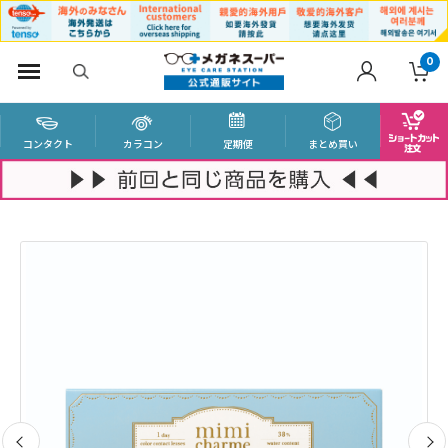
0
コンタクト
カラコン
定期便
まとめ買い