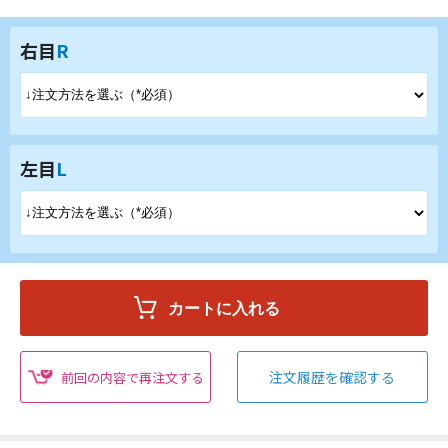
右目
R
左目
L
注文履歴を確認する
前回の内容で再注文する