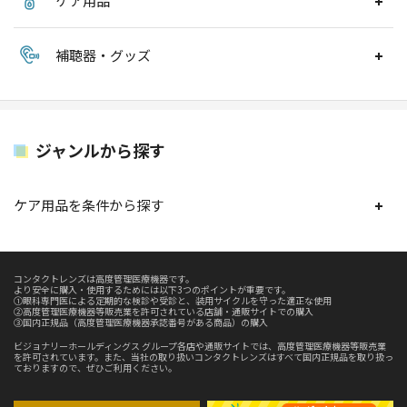
ケア用品
補聴器・グッズ
ジャンルから探す
ケア用品を条件から探す
コンタクトレンズは高度管理医療機器です。
より安全に購入・使用するためには以下3つのポイントが重要です。
①眼科専門医による定期的な検診や受診と、装用サイクルを守った適正な使用
②高度管理医療機器等販売業を許可されている店舗・通販サイトでの購入
③国内正規品（高度管理医療機器承認番号がある商品）の購入
ビジョナリーホールディングス グループ各店や通販サイトでは、高度管理医療機器等販売業
を許可されています。また、当社の取り扱いコンタクトレンズはすべて国内正規品を取り扱っ
ておりますので、ぜひご利用ください。