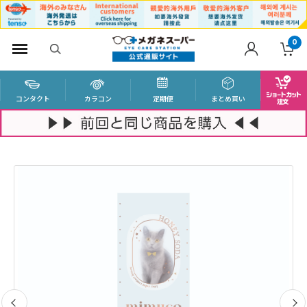
0
コンタクト
カラコン
定期便
まとめ買い