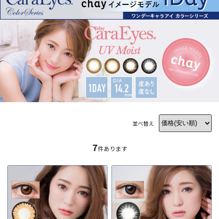
並べ替え
7
件あります