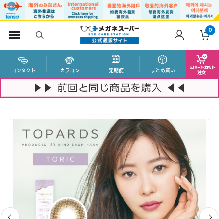
0
コンタクト
カラコン
定期便
まとめ買い