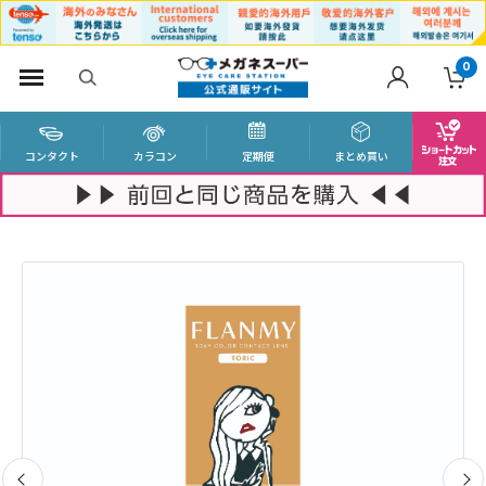
0
コンタクト
カラコン
定期便
まとめ買い