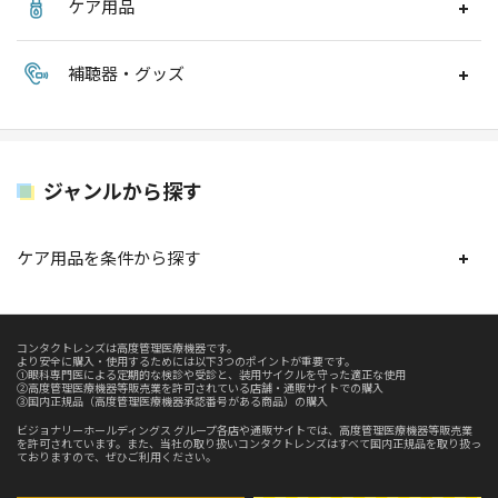
ケア用品
補聴器・グッズ
ジャンルから探す
ケア用品を条件から探す
コンタクトレンズは高度管理医療機器です。
より安全に購入・使用するためには以下3つのポイントが重要です。
①眼科専門医による定期的な検診や受診と、装用サイクルを守った適正な使用
②高度管理医療機器等販売業を許可されている店舗・通販サイトでの購入
③国内正規品（高度管理医療機器承認番号がある商品）の購入
ビジョナリーホールディングス グループ各店や通販サイトでは、高度管理医療機器等販売業
を許可されています。また、当社の取り扱いコンタクトレンズはすべて国内正規品を取り扱っ
ておりますので、ぜひご利用ください。