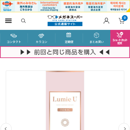
0
コンタクト
カラコン
定期便
まとめ買い