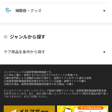
補聴器・グッズ
ジャンルから探す
ケア用品を条件から探す
コンタクトレンズは高度管理医療機器です。
より安全に購入・使用するためには以下3つのポイントが重要です。
①眼科専門医による定期的な検診や受診と、装用サイクルを守った適正な使用
②高度管理医療機器等販売業を許可されている店舗・通販サイトでの購入
③国内正規品（高度管理医療機器承認番号がある商品）の購入
ビジョナリーホールディングス グループ各店や通販サイトでは、高度管理医療機器等販売業
を許可されています。また、当社の取り扱いコンタクトレンズはすべて国内正規品を取り扱っ
ておりますので、ぜひご利用ください。