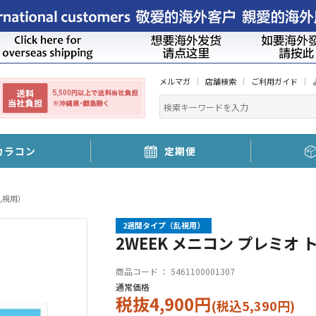
メルマガ
店舗検索
ご利用ガイド
カラコン
定期便
乱視用）
2週間タイプ（乱視用）
2WEEK メニコン プレミオ 
商品コード ：
5461100001307
通常価格
税抜4,900円
(税込5,390円)