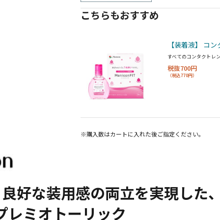
こちらもおすすめ
【装着液】 コン
すべてのコンタクトレ
税抜700円
（税込770円）
※購入数は
カート
に入れた後ご指定ください。
と良好な装用感の両立を実現した
ンプレミオトーリック