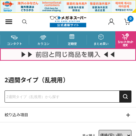
0
コンタクト
カラコン
定期便
まとめ買い
2週間タイプ（乱視用）
絞り込み項目
並べ替え