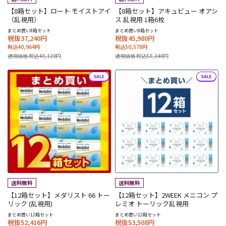
【8箱セット】ロート モイストアイ
【8箱セット】アキュビュー オアシ
（乱視用）
ス 乱視用 1箱6枚
まとめ買い8箱セット
まとめ買い8箱セット
税抜37,240円
税抜45,980円
税込40,964円
税込50,578円
通常価格 税込43,120円
通常価格 税込53,240円
【12箱セット】メダリスト 66 トー
【12箱セット】2WEEK メニコン プ
リック (乱視用)
レミオ トーリック乱視用
まとめ買い12箱セット
まとめ買い12箱セット
税抜52,416円
税抜53,508円