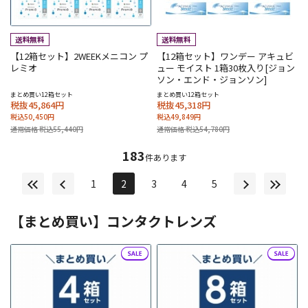
【12箱セット】2WEEKメニコン プ
【12箱セット】ワンデー アキュビ
レミオ
ュー モイスト 1箱30枚入り[ジョン
ソン・エンド・ジョンソン]
まとめ買い12箱セット
まとめ買い12箱セット
税抜45,864円
税抜45,318円
税込50,450円
税込49,849円
通常価格 税込55,440円
通常価格 税込54,780円
183
件あります
1
2
3
4
5
【まとめ買い】コンタクトレンズ