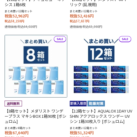
シス 1箱6枚
リック (乱視用)
まとめ買い12箱セット
まとめ買い12箱セット
税抜52,962円
税抜52,416円
税込58,258円
税込57,657円
通常価格 税込64,020円
通常価格 税込63,360円
【8箱セット】メダリスト ワンデ
【12箱セット】AQUALOX 1DAY UV
ープラス マキシBOX 1箱90枚 [ボシ
SHIN アクアロックス ワンデー UV
ュロム]
シン 1箱30枚入り [ボシュロム]
まとめ買い8箱セット
まとめ買い12箱セット
税抜67,640円
税抜51,324円