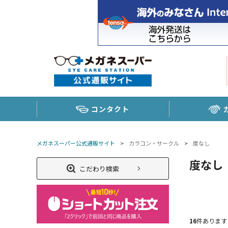
コンタクト
メガネスーパー公式通販サイト
>
カラコン・サークル
>
度なし
度なし
こだわり検索
16
件あります