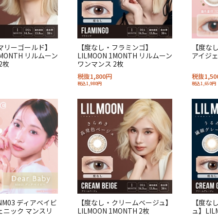
マリーゴールド】
【度なし・フラミンゴ】
【度なし
 1MONTH リルムーン
LILMOON 1MONTH リルムーン
アイジェ
2枚
ワンマンス 2枚
税抜1,800円
税抜1,50
税込1,980円
税込1,650円
M03 ディアベイビ
【度なし・クリームベージュ】
【度な
ェニック マンスリ
LILMOON 1MONTH 2枚
ュ】LIL