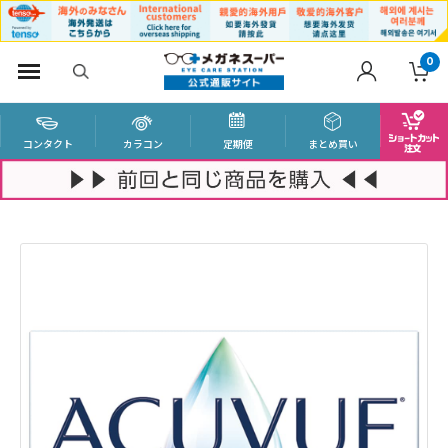
0
コンタクト
カラコン
定期便
まとめ買い