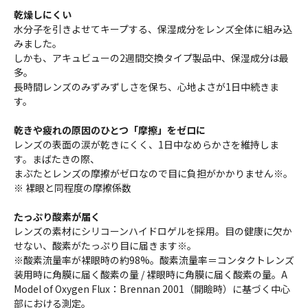
乾燥しにくい
水分子を引きよせてキープする、保湿成分をレンズ全体に組み込
みました。
しかも、アキュビューの2週間交換タイプ製品中、保湿成分は最
多。
長時間レンズのみずみずしさを保ち、心地よさが1日中続きま
す。
乾きや疲れの原因のひとつ「摩擦」をゼロに
レンズの表面の涙が乾きにくく、1日中なめらかさを維持しま
す。まばたきの際、
まぶたとレンズの摩擦がゼロなので目に負担がかかりません※。
※ 裸眼と同程度の摩擦係数
たっぷり酸素が届く
レンズの素材にシリコーンハイドロゲルを採用。目の健康に欠か
せない、酸素がたっぷり目に届きます※。
※酸素流量率が裸眼時の約98%。酸素流量率＝コンタクトレンズ
装用時に角膜に届く酸素の量 / 裸眼時に角膜に届く酸素の量。A
Model of Oxygen Flux：Brennan 2001（開瞼時）に基づく中心
部における測定。