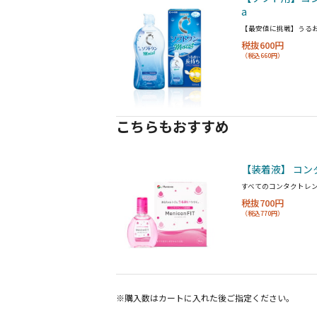
a
【最安値に挑戦】うる
税抜600円
（税込660円）
こちらもおすすめ
【装着液】 コン
すべてのコンタクトレ
税抜700円
（税込770円）
※購入数は
カート
に入れた後ご指定ください。