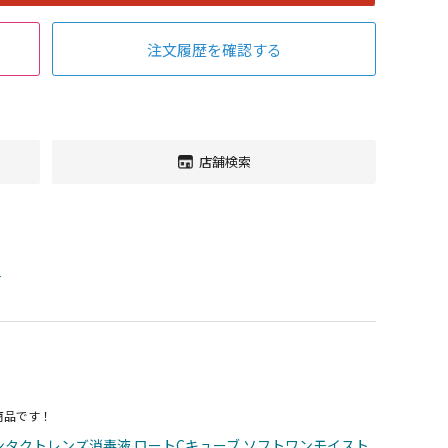
注文履歴を確認する
店舗検索
す
商品です！
タクトレンズ消毒液 ロートCキューブ ソフトワンモイスト