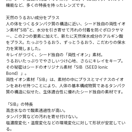
機能など、多くの特長を持ったレンズです。
天然のうるおい成分をプラス
人の体をつくるタンパク質の構造に近い、シード独自の両性イオ
ン素材“SIB”と、水分を引き寄せて汚れの付着を防ぐポロクサマ
ー、この2つの要素に加えて、新たに天然保水成分のアルギン酸
をプラス。たっぷりうるおう、ずっとうるおう、こだわりの保水
力を実現しました。
キレイがつづく、シード独自の「両性イオン」素材。
うるおいたっぷりでやさしいつけ心地、さらにキレイをキープ。
その秘密はシードのオリジナル素材「SIB（SEED Ionic
Bond）」。
両性イオン素材「SIB」は、素材の中にプラスとマイナスのイオ
ンをあわせ持つことにより、人体の基本構成物質であるタンパク
質の構造に似せた、生体適合性に優れたシード独自の素材です。
「SIB」の特長
高含水なので酸素透過性が高い。
タンパク質などの汚れを寄せ付けない。
塩濃度変化・温度変化などの環境変化に対して形状が安定してい
る。