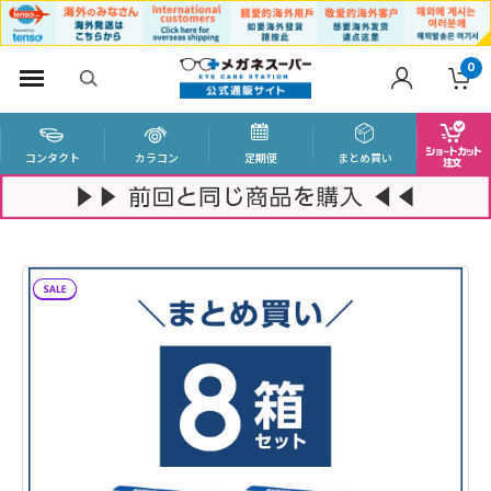
0
コンタクト
カラコン
定期便
まとめ買い