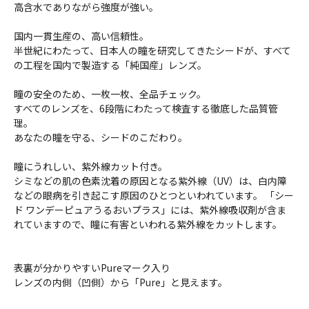
高含水でありながら強度が強い。
国内一貫生産の、高い信頼性。
半世紀にわたって、日本人の瞳を研究してきたシードが、すべて
の工程を国内で製造する「純国産」レンズ。
瞳の安全のため、一枚一枚、全品チェック。
すべてのレンズを、6段階にわたって検査する徹底した品質管
理。
あなたの瞳を守る、シードのこだわり。
瞳にうれしい、紫外線カット付き。
シミなどの肌の色素沈着の原因となる紫外線（UV）は、白内障
などの眼病を引き起こす原因のひとつといわれています。 「シー
ド ワンデーピュアうるおいプラス」には、紫外線吸収剤が含ま
れていますので、瞳に有害といわれる紫外線をカットします。
表裏が分かりやすいPureマーク入り
レンズの内側（凹側）から「Pure」と見えます。