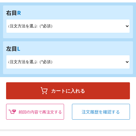
右目
R
左目
L
注文履歴を確認する
前回の内容で再注文する