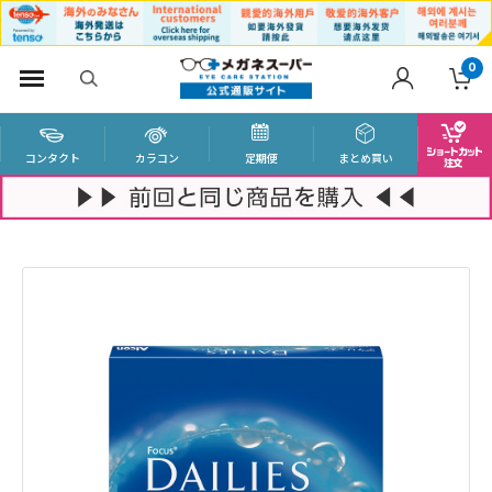
0
コンタクト
カラコン
定期便
まとめ買い