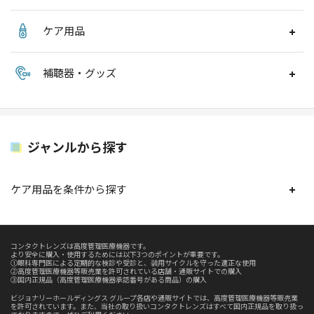
ケア用品
補聴器・グッズ
ジャンルから探す
ケア用品を条件から探す
コンタクトレンズは高度管理医療機器です。
より安全に購入・使用するためには以下3つのポイントが重要です。
①眼科専門医による定期的な検診や受診と、装用サイクルを守った適正な使用
②高度管理医療機器等販売業を許可されている店舗・通販サイトでの購入
③国内正規品（高度管理医療機器承認番号がある商品）の購入
ビジョナリーホールディングス グループ各店や通販サイトでは、高度管理医療機器等販売業
を許可されています。また、当社の取り扱いコンタクトレンズはすべて国内正規品を取り扱っ