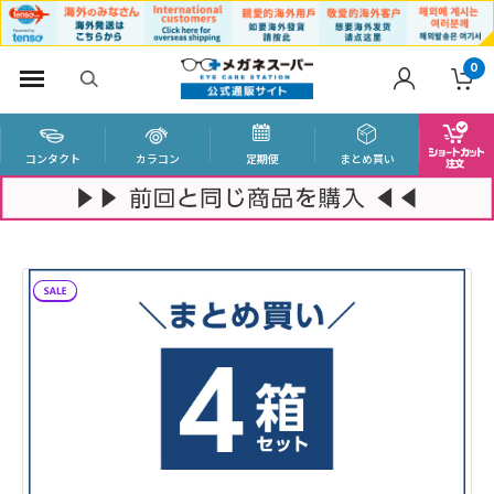
0
コンタクト
カラコン
定期便
まとめ買い