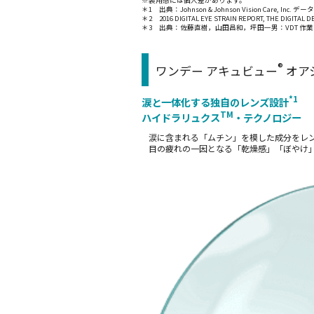
※装用感には個人差があります。
＊1 出典：Johnson & Johnson Vision Care, Inc. デ
＊2 2016 DIGITAL EYE STRAIN REPORT, THE DIGITAL D
＊3 出典：佐藤直樹，山田昌和，坪田一男：VDT 作業とドラ
®
ワンデー アキュビュー
オア
*1
涙と一体化する独自のレンズ設計
TM
ハイドラリュクス
・テクノロジー
涙に含まれる「ムチン」を模した成分をレ
目の疲れの一因となる「乾燥感」「ぼやけ