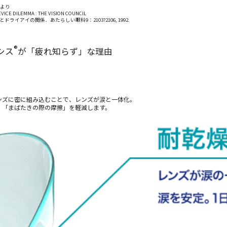
ータより
EVICE DILEMMA : THE VISION COUNCIL
イアイの関係．あたらしい眼科9：2103?2106, 1992.
®
シス
が「疲れ知らず」な理由
ンズに密に組み込むことで、レンズが涙と一体化。
」「まばたきの際の摩擦」を軽減します。