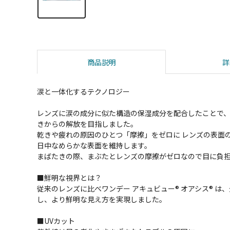
商品説明
詳
涙と一体化するテクノロジー
レンズに涙の成分に似た構造の保湿成分を配合したことで
きからの解放を目指しました。
乾きや疲れの原因のひとつ「摩擦」をゼロに レンズの表面
日中なめらかな表面を維持します。
まばたきの際、まぶたとレンズの摩擦がゼロなので目に負
■鮮明な視界とは？
従来のレンズに比べワンデー アキュビュー® オアシス® は
し、より鮮明な見え方を実現しました。
■UVカット