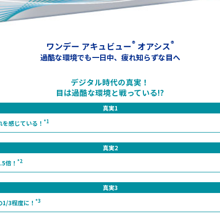
®
®
ワンデー アキュビュー
オアシス
過酷な環境でも一日中、疲れ知らずな目へ
デジタル時代の真実！
目は過酷な環境と戦っている!?
真実1
*1
れを感じている！
真実2
*2
.5倍！
真実3
*3
1/3程度に！