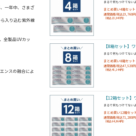
まるで何もつけてない
が、一年中、さまざ
まとめ買い4箱セット
通常価格 税込23,760円
（税込23,047円）
から入り込む紫外線
、全製品UVカッ
【8箱セット】ワ
まるで何もつけてない
まとめ買い8箱セット
通常価格 税込47,520円
（税込45,144円）
イエンスの融合によ
【12箱セット】ワ
まるで何もつけてない
まとめ買い12箱セッ
通常価格 税込71,280円
（税込64,864円）