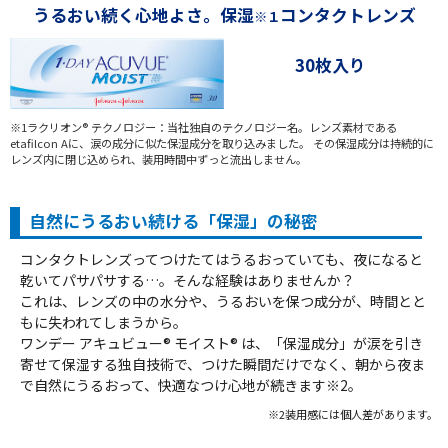
うるおい続く心地よさ。保湿
コンタクトレンズ
※１
30枚入り
※1ラクリオン® テクノロジー：当社独自のテクノロジー名。レンズ素材である
etafilcon Aに、涙の成分に似た保湿成分を取り込みました。 その保湿成分は持続的に
レンズ内に閉じ込められ、装用時間中ずっと流出しません。
自然にうるおい続ける「保湿」の秘密
コンタクトレンズってつけたてはうるおっていても、夜になると
乾いてパサパサする…。そんな経験はありませんか？
これは、レンズの中の水分や、うるおいを保つ成分が、時間とと
もに失われてしまうから。
ワンデー アキュビュー® モイスト® は、「保湿成分」が涙を引き
寄せて保湿する独自技術で、つけた瞬間だけでなく、朝から夜ま
で自然にうるおって、快適なつけ心地が続きます※2。
※2装用感には個人差があります。