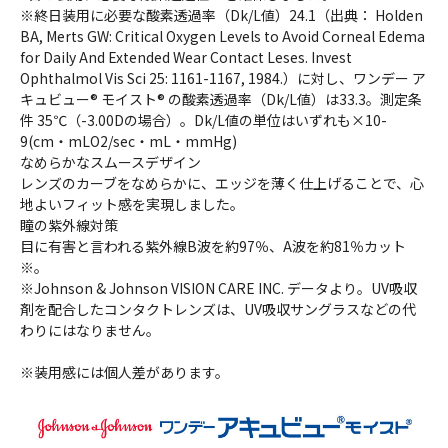
※終日装用に必要な酸素透過率（Dk/L値）24.1（出典： Holden
BA, Merts GW: Critical Oxygen Levels to Avoid Corneal Edema
for Daily And Extended Wear Contact Leses. Invest
Ophthalmol Vis Sci 25: 1161-1167, 1984.）に対し、ワンデー ア
キュビュー® モイスト® の酸素透過率（Dk/L値）は33.3。測定条
件 35℃（-3.00Dの場合）。Dk/L値の単位はいずれも×10-
9(cm・mLO2/sec・mL・mmHg)
なめらかなスムースデザイン
レンズのカーブをなめらかに、エッジを薄く仕上げることで、心
地よいフィット感を実現しました。
瞳の紫外線対策
目に有害と言われる紫外線B波を約97％、A波を約81％カット
※。
※Johnson & Johnson VISION CARE INC. データより。UV吸収
剤を配合したコンタクトレンズは、UV吸収サングラスなどの代
わりにはなりません。
※装用感には個人差があります。