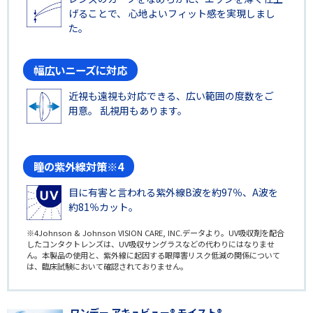
げることで、 心地よいフィット感を実現しまし
た。
幅広いニーズに対応
近視も遠視も対応できる、広い範囲の度数をご
用意。 乱視用もあります。
瞳の紫外線対策※4
目に有害と言われる紫外線B波を約97％、A波を
約81％カット。
※4Johnson & Johnson VISION CARE, INC.データより。UV吸収剤を配合
したコンタクトレンズは、UV吸収サングラスなどの代わりにはなりませ
ん。本製品の使用と、紫外線に起因する眼障害リスク低減の関係について
は、臨床試験において確認されておりません。
ワンデー アキュビュー® モイスト®