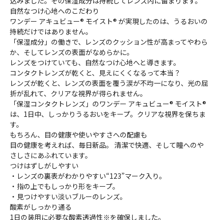
込みました。その保湿成分は持続してレンズ内に留まります。
自然なつけ心地へのこだわり
ワンデー アキュビュー® モイスト® が実現したのは、うるおいの
持続だけではありません。
「保湿成分」の働きで、レンズのクッション性が高まってやわら
か、そしてレンズの表面がなめらかに。
レンズをつけていても、自然なつけ心地へと導きます。
コンタクトレンズが乾くと、見えにくくなるって本当？
レンズが乾くと、レンズの表面を覆う涙が不均一になり、光の屈
折が乱れて、クリアな視界が得られません。
「保湿コンタクトレンズ」のワンデー アキュビュー® モイスト®
は、1日中、しっかりうるおいをキープ。クリアな視界を保ちま
す。
もちろん、目の健康や使いやすさへの配慮も
目の健康を考えれば、毎日新品。 清潔で快適、そして瞳へのや
さしさにあふれています。
つけはずしがしやすい
・レンズの裏表がわかりやすい“123”マーク入り。
・指の上でもしっかり形をキープ。
・見つけやすい淡いブルーのレンズ。
酸素がしっかり通る
1日の装用に必要な酸素透過性※を確保しました。