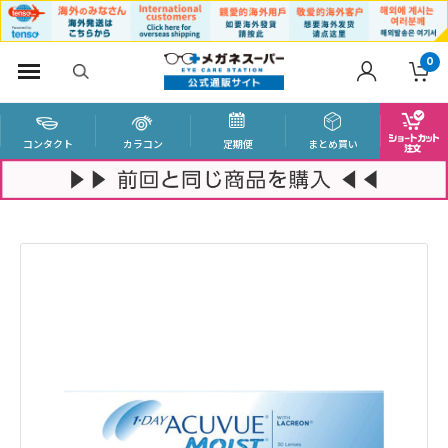
0
コンタクト
カラコン
定期便
まとめ買い