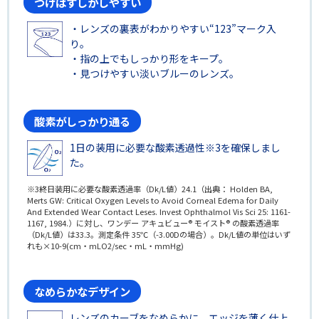
つけはずしがしやすい
・レンズの裏表がわかりやすい“123”マーク入
り。
・指の上でもしっかり形をキープ。
・見つけやすい淡いブルーのレンズ。
酸素がしっかり通る
1日の装用に必要な酸素透過性※3を確保しまし
た。
※3終日装用に必要な酸素透過率（Dk/L値）24.1（出典： Holden BA,
Merts GW: Critical Oxygen Levels to Avoid Corneal Edema for Daily
And Extended Wear Contact Leses. Invest Ophthalmol Vis Sci 25: 1161-
1167, 1984.）に対し、ワンデー アキュビュー® モイスト® の酸素透過率
（Dk/L値）は33.3。測定条件 35℃（-3.00Dの場合）。Dk/L値の単位はいず
れも×10-9(cm・mLO2/sec・mL・mmHg)
なめらかなデザイン
レンズのカーブをなめらかに、エッジを薄く仕上