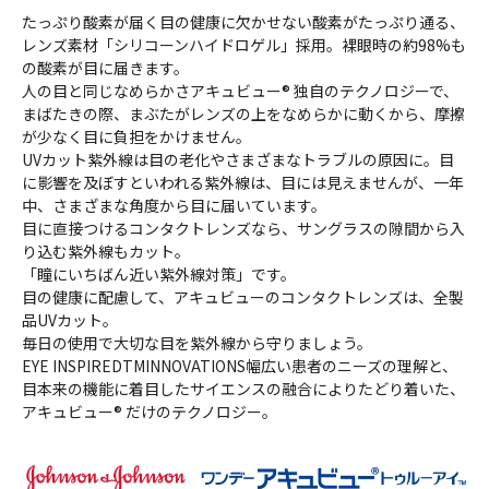
たっぷり酸素が届く目の健康に欠かせない酸素がたっぷり通る、
レンズ素材「シリコーンハイドロゲル」採用。裸眼時の約98%も
の酸素が目に届きます。
人の目と同じなめらかさアキュビュー® 独自のテクノロジーで、
まばたきの際、まぶたがレンズの上をなめらかに動くから、摩擦
が少なく目に負担をかけません。
UVカット紫外線は目の老化やさまざまなトラブルの原因に。目
に影響を及ぼすといわれる紫外線は、目には見えませんが、一年
中、さまざまな角度から目に届いています。
目に直接つけるコンタクトレンズなら、サングラスの隙間から入
り込む紫外線もカット。
「瞳にいちばん近い紫外線対策」です。
目の健康に配慮して、アキュビューのコンタクトレンズは、全製
品UVカット。
毎日の使用で大切な目を紫外線から守りましょう。
EYE INSPIREDTMINNOVATIONS幅広い患者のニーズの理解と、
目本来の機能に着目したサイエンスの融合によりたどり着いた、
アキュビュー® だけのテクノロジー。