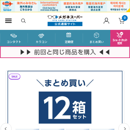
0
コンタクト
カラコン
定期便
まとめ買い