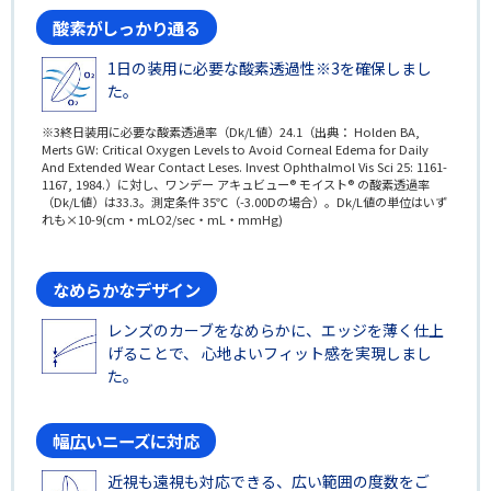
酸素がしっかり通る
1日の装用に必要な酸素透過性※3を確保しまし
た。
※3終日装用に必要な酸素透過率（Dk/L値）24.1（出典： Holden BA,
Merts GW: Critical Oxygen Levels to Avoid Corneal Edema for Daily
And Extended Wear Contact Leses. Invest Ophthalmol Vis Sci 25: 1161-
1167, 1984.）に対し、ワンデー アキュビュー® モイスト® の酸素透過率
（Dk/L値）は33.3。測定条件 35℃（-3.00Dの場合）。Dk/L値の単位はいず
れも×10-9(cm・mLO2/sec・mL・mmHg)
なめらかなデザイン
レンズのカーブをなめらかに、エッジを薄く仕上
げることで、 心地よいフィット感を実現しまし
た。
幅広いニーズに対応
近視も遠視も対応できる、広い範囲の度数をご